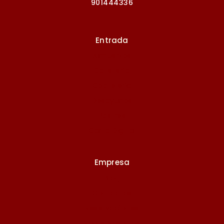
901444336
Entrada
Almuerzos
Cafetería
Coctelería
Desayunos
Postres
Carta Digital
Empresa
Blog
Contactos
Reservaciones
Sobre Nosotros