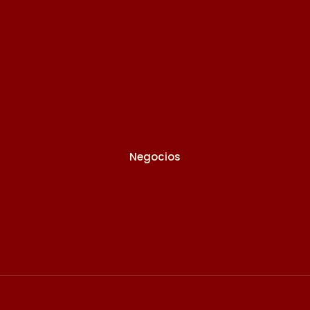
Blog
Contactos
Reservaciones
Sobre Nosotros
Preguntas
Términos
Negocios
Mi Cuenta
Tienda
Servicios
Eventos