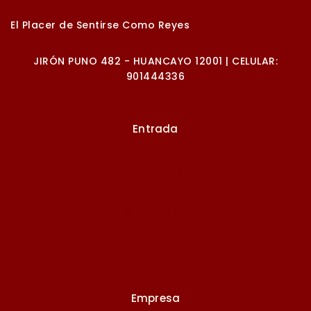
El Placer de Sentirse Como Reyes
JIRÓN PUNO 482 - HUANCAYO 12001 | CELULAR:
901444336
Entrada
Almuerzos
Cafetería
Coctelería
Desayunos
Postres
Carta Digital
Empresa